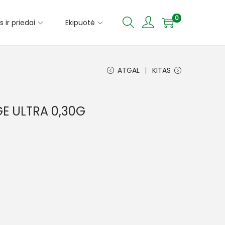
0
s ir priedai
Ekipuotė
ATGAL
KITAS
E ULTRA 0,30G