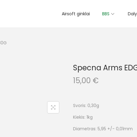
Airsoft ginklai
BBS
Daly
30G
Specna Arms EDG
15,00
€
Svoris: 0,30g
Kiekis: 1kg
Diametras: 5,95 +/- 0,01mm