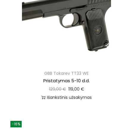
GBB Tokarev TT33 WE
Pristatymas 5-10 d.d.
129,00
€
119,00
€
Išankstinis užsakymas
-16%