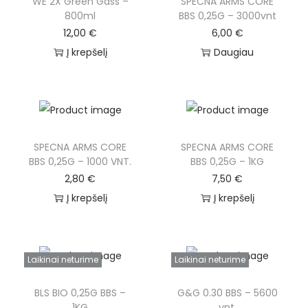
WE 2X Green Gass –
SPECNA ARMS CORE
800ml
BBS 0,25G – 3000vnt
12,00
€
6,00
€
Į krepšelį
Daugiau
SPECNA ARMS CORE
SPECNA ARMS CORE
BBS 0,25G – 1000 VNT.
BBS 0,25G – 1KG
2,80
€
7,50
€
Į krepšelį
Į krepšelį
Laikinai neturime
Laikinai neturime
BLS BIO 0,25G BBS –
G&G 0.30 BBS – 5600
1KG
vnt.