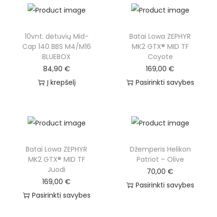
10vnt. dėtuvių Mid-
Batai Lowa ZEPHYR
Cap 140 BBS M4/M16
MK2 GTX® MID TF
BLUEBOX
Coyote
84,90
€
169,00
€
Į krepšelį
Pasirinkti savybes
Batai Lowa ZEPHYR
Džemperis Helikon
MK2 GTX® MID TF
Patriot – Olive
Juodi
70,00
€
169,00
€
Pasirinkti savybes
Pasirinkti savybes