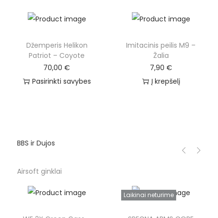
Džemperis Helikon
Imitacinis peilis M9 –
Patriot – Coyote
Žalia
70,00
€
7,90
€
Pasirinkti savybes
Į krepšelį
BBS ir Dujos
Airsoft ginklai
Laikinai neturime