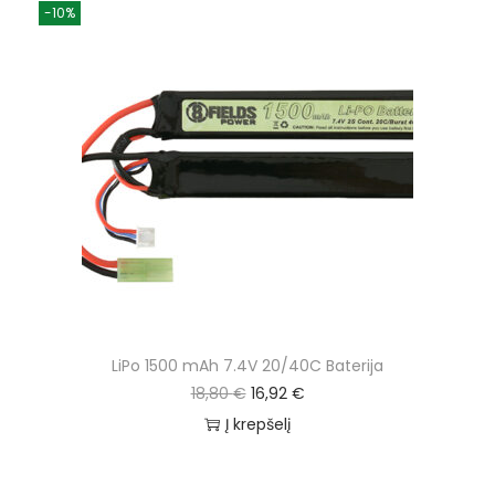
-10%
LiPo 1500 mAh 7.4V 20/40C Baterija
18,80
€
16,92
€
Į krepšelį