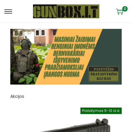
0
Akcijos
Pristatymas 5-10 d.d.