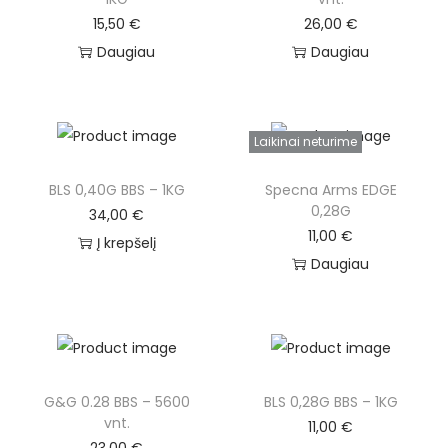
15,50
€
26,00
€
Daugiau
Daugiau
Laikinai neturime
BLS 0,40G BBS – 1KG
Specna Arms EDGE
0,28G
34,00
€
11,00
€
Į krepšelį
Daugiau
G&G 0.28 BBS – 5600
BLS 0,28G BBS – 1KG
vnt.
11,00
€