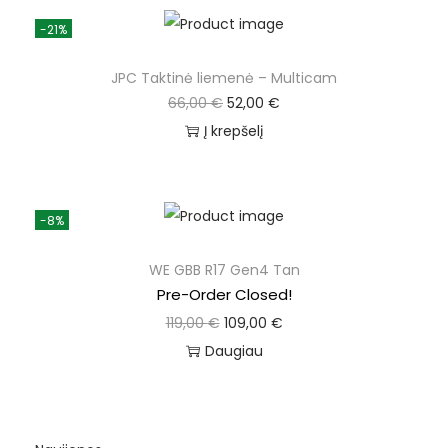
-21%
JPC Taktinė liemenė – Multicam
66,00
€
52,00
€
Į krepšelį
-8%
WE GBB R17 Gen4 Tan
Pre-Order Closed!
119,00
€
109,00
€
Daugiau