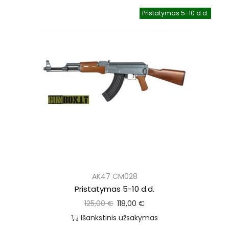
Pristatymas 5-10 d.d.
AK47 CM028
Pristatymas 5-10 d.d.
125,00
€
118,00
€
Išankstinis užsakymas