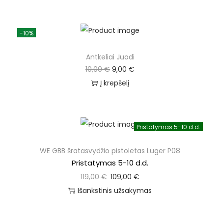
-10%
Antkeliai Juodi
10,00
€
9,00
€
Į krepšelį
Pristatymas 5-10 d.d.
WE GBB šratasvydžio pistoletas Luger P08
Pristatymas 5-10 d.d.
119,00
€
109,00
€
Išankstinis užsakymas