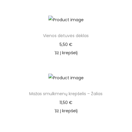
Vienos dėtuvės dėklas
5,50
€
Į krepšelį
Mažas smulkmenų krepšelis – Žalias
11,50
€
Į krepšelį