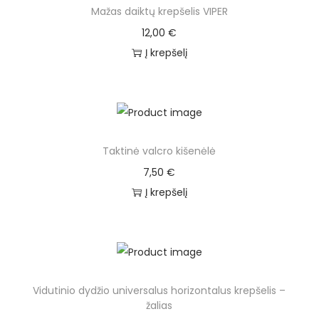
Mažas daiktų krepšelis VIPER
12,00
€
Į krepšelį
Taktinė valcro kišenėlė
7,50
€
Į krepšelį
Vidutinio dydžio universalus horizontalus krepšelis –
žalias