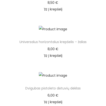
8,50
€
Į krepšelį
Universalus horizontalus krepšelis – žalias
8,00
€
Į krepšelį
Dvigubas pistoleto dėtuvių dėklas
6,00
€
Į krepšelį