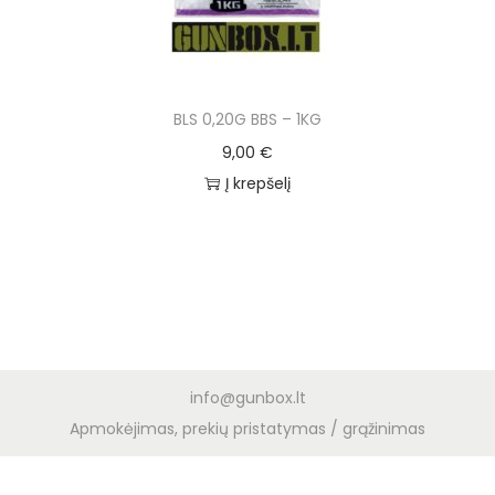
BLS 0,20G BBS – 1KG
9,00
€
Į krepšelį
info@gunbox.lt
Apmokėjimas, prekių pristatymas / grąžinimas