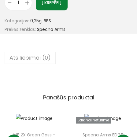
Į KREPŠELĮ
Kategorijos:
0,25g
,
BBS
Prekės ženklas:
Specna Arms
Atsiliepimai (0)
Panašūs produktai
Laikinai neturime
WE 2X Green Gass –
Specna Arms EDGE