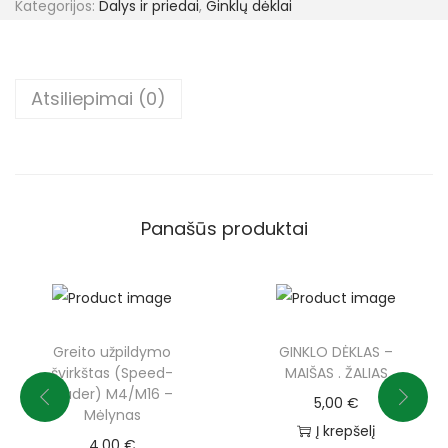
Kategorijos:
Dalys ir priedai
,
Ginklų dėklai
Atsiliepimai (0)
Panašūs produktai
Greito užpildymo
GINKLO DĖKLAS –
švirkštas (Speed-
MAIŠAS . ŽALIAS
loader) M4/M16 –
5,00
€
Mėlynas
Į krepšelį
4,00
€