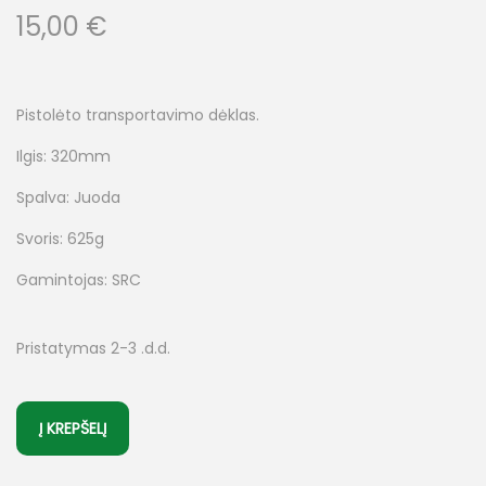
15,00
€
Pistolėto transportavimo dėklas.
Ilgis: 320mm
Spalva: Juoda
Svoris: 625g
Gamintojas: SRC
Pristatymas 2-3 .d.d.
Į KREPŠELĮ