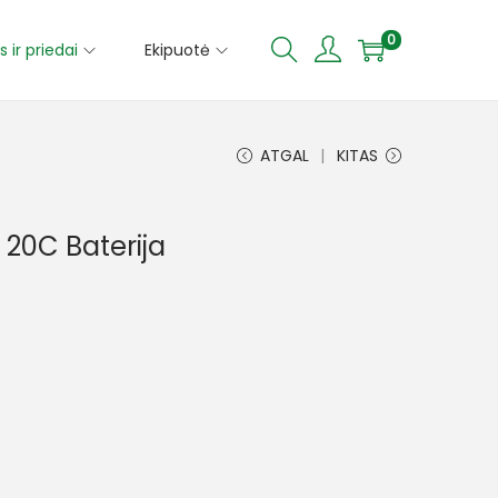
0
s ir priedai
Ekipuotė
ATGAL
KITAS
 20C Baterija