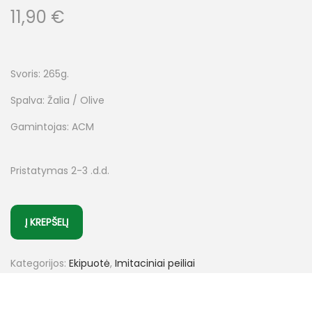
11,90
€
Svoris: 265g.
Spalva: Žalia / Olive
Gamintojas: ACM
Pristatymas 2-3 .d.d.
Į KREPŠELĮ
Kategorijos:
Ekipuotė
,
Imitaciniai peiliai