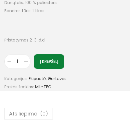
Dangtelis: 100 % poliesteris
Bendras tūris: 1 litras
Pristatymas 2-3 .d.d.
Į KREPŠELĮ
Kategorijos:
Ekipuotė
,
Gertuvės
Prekės ženklas:
MIL-TEC
Atsiliepimai (0)