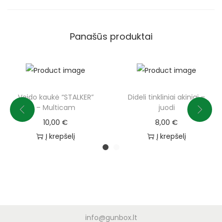
Panašūs produktai
Veido kaukė “STALKER”
Dideli tinkliniai akiniai –
– Multicam
juodi
10,00
€
8,00
€
Į krepšelį
Į krepšelį
info@gunbox.lt